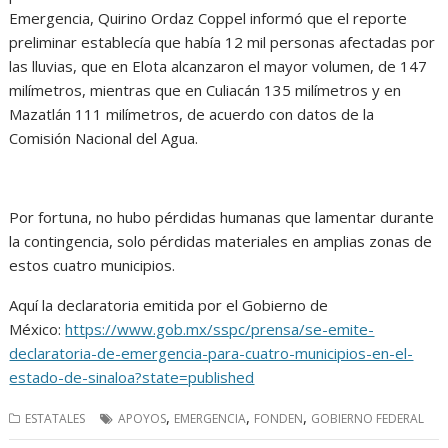
Emergencia, Quirino Ordaz Coppel informó que el reporte
preliminar establecía que había 12 mil personas afectadas por
las lluvias, que en Elota alcanzaron el mayor volumen, de 147
milímetros, mientras que en Culiacán 135 milímetros y en
Mazatlán 111 milímetros, de acuerdo con datos de la
Comisión Nacional del Agua.
Por fortuna, no hubo pérdidas humanas que lamentar durante
la contingencia, solo pérdidas materiales en amplias zonas de
estos cuatro municipios.
Aquí la declaratoria emitida por el Gobierno de
México:
https://www.gob.mx/sspc/prensa/se-emite-
declaratoria-de-emergencia-para-cuatro-municipios-en-el-
estado-de-sinaloa?state=published
,
,
,
ESTATALES
APOYOS
EMERGENCIA
FONDEN
GOBIERNO FEDERAL