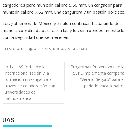
cargadores para munición calibre 5.56 mm, un cargador para
munición calibre 7.62 mm, una cangurera y un bastón policiaco.
Los gobiernos de México y Sinaloa continúan trabajando de
manera coordinada para dar a las y los sinaloenses un estado
con la seguridad que se merecen.
,
,
ESTATALES
ACCIONES
BOLSAS
SEGURIDAD
Navegación
La UAS fortalece la
Programas Preventivos de la
de
internacionalización y la
SSPE implementa campaña
entradas
formación investigativa a
“Verano Seguro” para el
través de colaboración con
periodo vacacional
universidades de
Latinoamérica
UAS