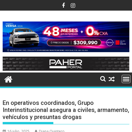
Ir
al
contenido
En operativos coordinados, Grupo
Interinstitucional asegura a civiles, armamento,
vehículos y presuntas drogas
16 julio, 2025
Diana Quintero