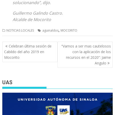
solucionando”, dijo.
Guillermo Galindo Castro.
Alcalde de Mocorito
,
NOTICIAS LOCALES
aguinaldos
MOCORITO
Navegación
Celebran última sesión de
“Vamos a ser mas cautelosos
de
Cabildo del año 2019 en
con la aplicación de los
entradas
Mocorito
recursos en el 2020”: Jaime
Angulo
UAS