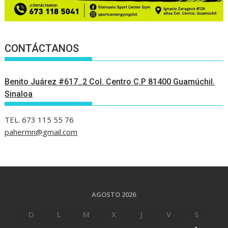
CONTÁCTANOS
Benito Juárez #617_2 Col. Centro C.P 81400 Guamúchil.
Sinaloa
TEL. 673 115 55 76
pahermn@gmail.com
AGOSTO 2026
D
L
M
X
J
V
S