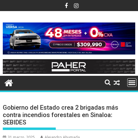
Ir
al
contenido
Gobierno del Estado crea 2 brigadas más
contra incendios forestales en Sinaloa:
SEBIDES
31 marzo, 2025
Alejandro Ahumada