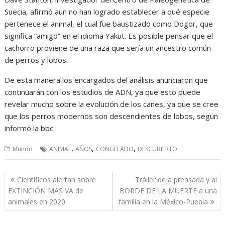
Suecia, afirmó aun no han logrado establecer a qué especie
pertenece el animal, el cual fue baustizado como Dogor, que
significa “amigo” en el idioma Yakut. Es posible pensar que el
cachorro proviene de una raza que sería un ancestro común
de perros y lobos.
De esta manera los encargados del análisis anunciaron que
continuarán con los estudios de ADN, ya que esto puede
revelar mucho sobre la evolución de los canes, ya que se cree
que los perros modernos son descendientes de lobos, según
informó la bbc.
,
,
,
Mundo
ANIMAL
AÑOS
CONGELADO
DESCUBIERTO
Navegación
Científicos alertan sobre
Tráiler deja prensada y al
de
EXTINCIÓN MASIVA de
BORDE DE LA MUERTE a una
entradas
animales en 2020
familia en la México-Puebla