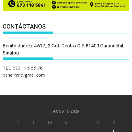
CONTÁCTANOS
Benito Juárez #617_2 Col. Centro C.P 81400 Guamúchil.
Sinaloa
TEL. 673 115 55 76
pahermn@gmail.com
AGOSTO 2026
D
L
M
X
J
V
S
1