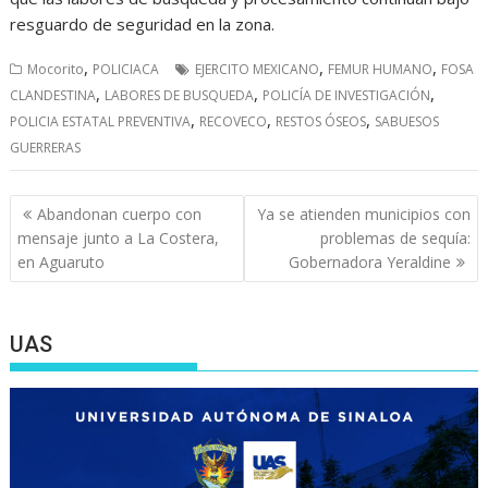
resguardo de seguridad en la zona.
,
,
,
Mocorito
POLICIACA
EJERCITO MEXICANO
FEMUR HUMANO
FOSA
,
,
,
CLANDESTINA
LABORES DE BUSQUEDA
POLICÍA DE INVESTIGACIÓN
,
,
,
POLICIA ESTATAL PREVENTIVA
RECOVECO
RESTOS ÓSEOS
SABUESOS
GUERRERAS
Navegación
Abandonan cuerpo con
Ya se atienden municipios con
de
mensaje junto a La Costera,
problemas de sequía:
entradas
en Aguaruto
Gobernadora Yeraldine
UAS