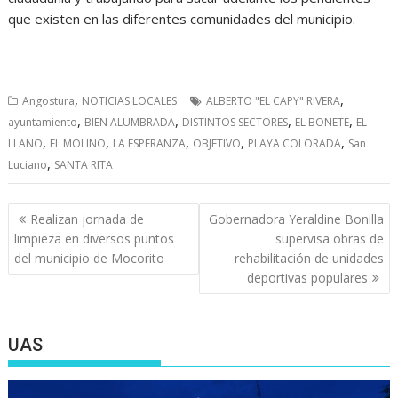
que existen en las diferentes comunidades del municipio.
,
,
Angostura
NOTICIAS LOCALES
ALBERTO "EL CAPY" RIVERA
,
,
,
,
ayuntamiento
BIEN ALUMBRADA
DISTINTOS SECTORES
EL BONETE
EL
,
,
,
,
,
LLANO
EL MOLINO
LA ESPERANZA
OBJETIVO
PLAYA COLORADA
San
,
Luciano
SANTA RITA
Navegación
Realizan jornada de
Gobernadora Yeraldine Bonilla
de
limpieza en diversos puntos
supervisa obras de
entradas
del municipio de Mocorito
rehabilitación de unidades
deportivas populares
UAS