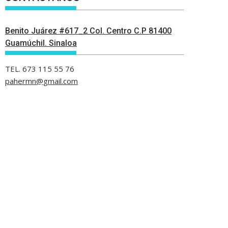
Benito Juárez #617_2 Col. Centro C.P 81400
Guamúchil. Sinaloa
TEL. 673 115 55 76
pahermn@gmail.com