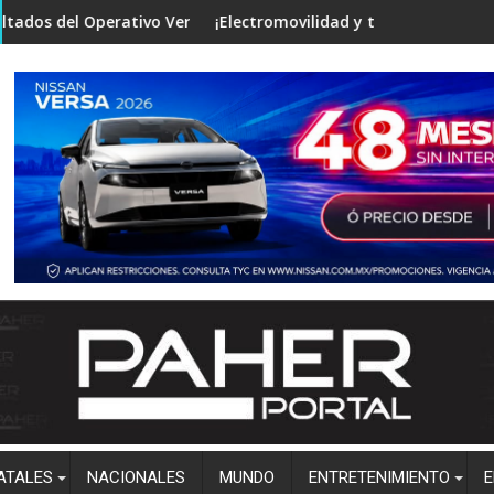
nvestigaciones
ivo Verano Seguro en mesa de Construcción de Paz, encabezada
¡Electromovilidad y tecnología de punta! Vincula la 
Cli
ATALES
NACIONALES
MUNDO
ENTRETENIMIENTO
E