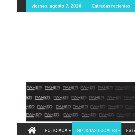
Ir
 sin vida en zona rural de Mocorito; autoridades realizan las i
Destacan buenos resultados del Operat
viernes, agosto 7, 2026
Entradas recientes
al
contenido
POLICIACA
NOTICIAS LOCALES
EST