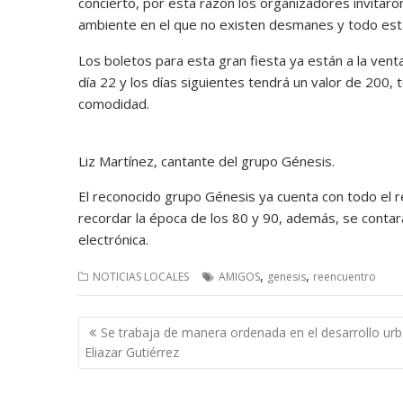
concierto, por esta razón los organizadores invitaron a
ambiente en el que no existen desmanes y todo est
Los boletos para esta gran fiesta ya están a la vent
día 22 y los días siguientes tendrá un valor de 200
comodidad.
Liz Martínez, cantante del grupo Génesis.
El reconocido grupo Génesis ya cuenta con todo el re
recordar la época de los 80 y 90, además, se contar
electrónica.
,
,
NOTICIAS LOCALES
AMIGOS
genesis
reencuentro
Navegación
Se trabaja de manera ordenada en el desarrollo ur
de
Eliazar Gutiérrez
entradas