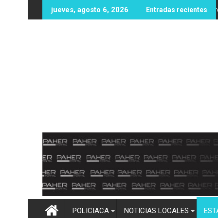
Ir
la UAS fortalecen su formación académica con la movilidad est
DIF Salvador Alvarado abre registro para apoyos gratuitos
Hallan a
jueves, agosto 6, 2026
Entradas recientes
al
contenido
POLICIACA
NOTICIAS LOCALES
EST