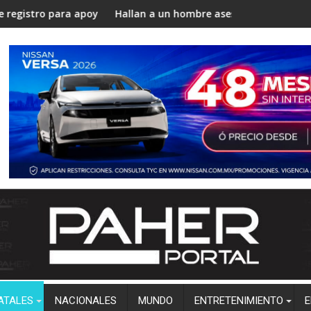
udiantil en la UABC, campus Mexicali
 de Beneficencia Pública 2026
 un hombre asesinado a balazos cerca del relleno sanitario de C
Asaltan tienda de conv
ATALES
NACIONALES
MUNDO
ENTRETENIMIENTO
E