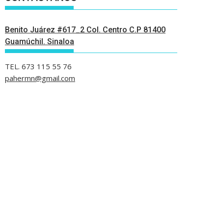
Benito Juárez #617_2 Col. Centro C.P 81400
Guamúchil. Sinaloa
TEL. 673 115 55 76
pahermn@gmail.com