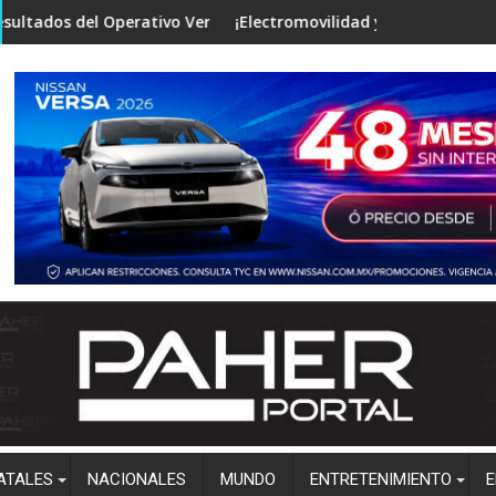
las investigaciones
perativo Verano Seguro en mesa de Construcción de Paz, encabe
¡Electromovilidad y tecnología de punta! Vincul
ATALES
NACIONALES
MUNDO
ENTRETENIMIENTO
E