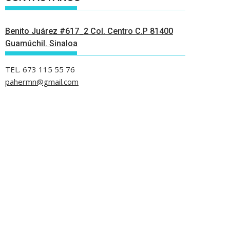
Benito Juárez #617_2 Col. Centro C.P 81400
Guamúchil. Sinaloa
TEL. 673 115 55 76
pahermn@gmail.com