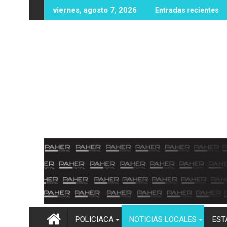
Ir
rsona sin vida en zona rural de Mocorito; autoridades realizan 
Destacan buenos resultados del O
viernes, agosto 7, 2026
Entradas recientes
al
contenido
POLICIACA
NOTICIAS LOCALES
EST