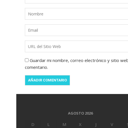
Guardar mi nombre, correo electrónico y sitio we
comentario.
AGOSTO 2026
D
L
M
X
J
V