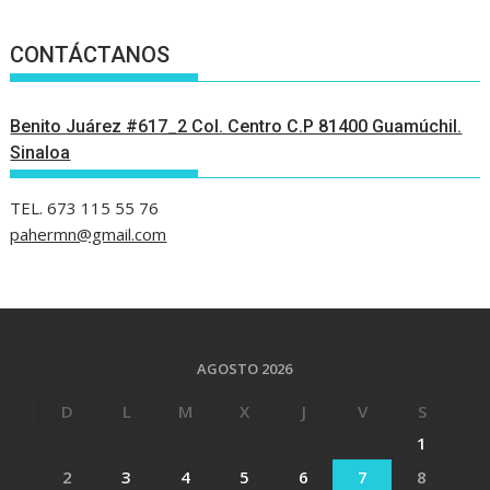
CONTÁCTANOS
Benito Juárez #617_2 Col. Centro C.P 81400 Guamúchil.
Sinaloa
TEL. 673 115 55 76
pahermn@gmail.com
AGOSTO 2026
D
L
M
X
J
V
S
1
2
3
4
5
6
7
8