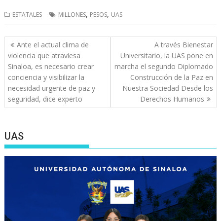
,
,
ESTATALES
MILLONES
PESOS
UAS
Navegación
Ante el actual clima de
A través Bienestar
de
violencia que atraviesa
Universitario, la UAS pone en
entradas
Sinaloa, es necesario crear
marcha el segundo Diplomado
conciencia y visibilizar la
Construcción de la Paz en
necesidad urgente de paz y
Nuestra Sociedad Desde los
seguridad, dice experto
Derechos Humanos
UAS