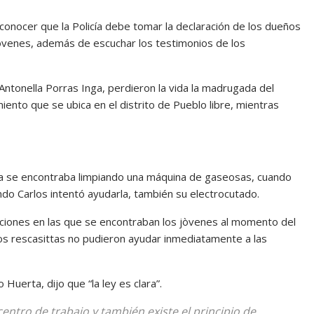
 conocer que la Policía debe tomar la declaración de los dueños
jóvenes, además de escuchar los testimonios de los
ntonella Porras Inga, perdieron la vida la madrugada del
iento que se ubica en el distrito de Pueblo libre, mientras
dra se encontraba limpiando una máquina de gaseosas, cuando
ndo Carlos intentó ayudarla, también su electrocutado.
diciones en las que se encontraban los jòvenes al momento del
os rescasittas no pudieron ayudar inmediatamente a las
Huerta, dijo que “la ley es clara”.
entro de trabajo y también existe el principio de