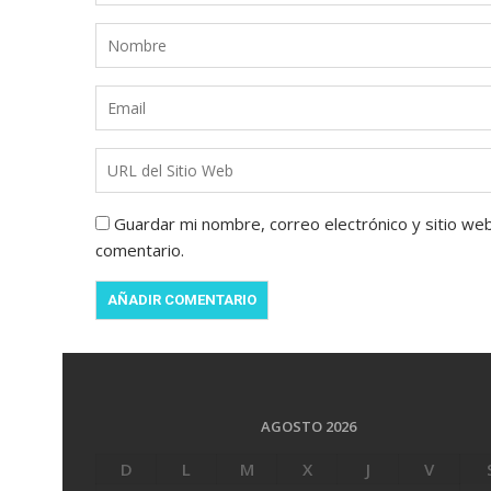
Guardar mi nombre, correo electrónico y sitio we
comentario.
AGOSTO 2026
D
L
M
X
J
V