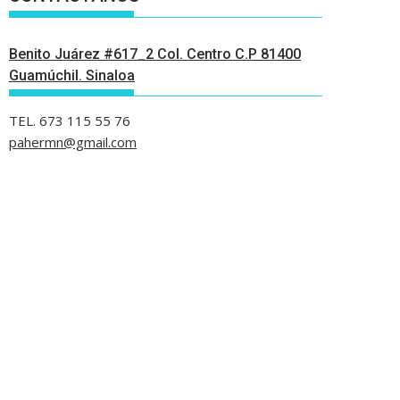
Benito Juárez #617_2 Col. Centro C.P 81400
Guamúchil. Sinaloa
TEL. 673 115 55 76
pahermn@gmail.com