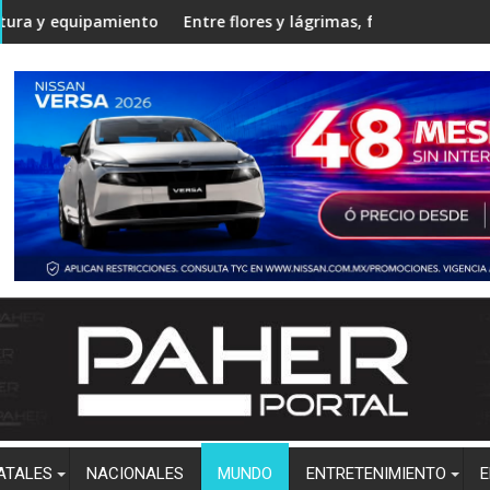
ngostura
nto en la Unidad Regional Centro Norte rumbo al ciclo escolar 
Entre flores y lágrimas, familiares y amigos despiden a
Estudi
ATALES
NACIONALES
MUNDO
ENTRETENIMIENTO
E