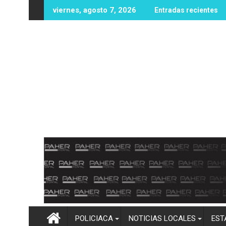
Ir
vas oportunidades educativas con posible sede de la UPES en A
UAS fortalece infraestructura y equipamie
viernes, agosto 7, 2026
Entradas recientes
al
contenido
POLICIACA
NOTICIAS LOCALES
EST