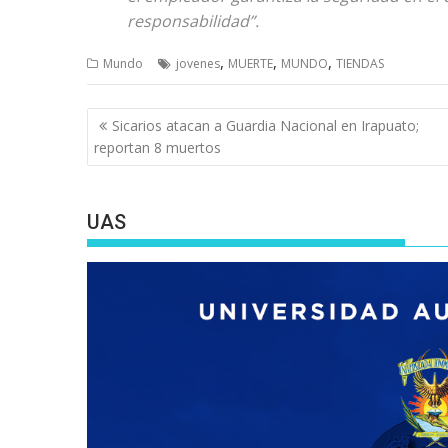
responsabilidad”.
,
,
,
Mundo
jovenes
MUERTE
MUNDO
TIENDAS
Navegación
Sicarios atacan a Guardia Nacional en Irapuato;
de
reportan 8 muertos
entradas
UAS