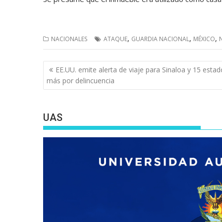
,
,
,
NACIONALES
ATAQUE
GUARDIA NACIONAL
MÉXICO
Navegación
EE.UU. emite alerta de viaje para Sinaloa y 15 esta
de
más por delincuencia
entradas
UAS