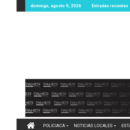
Ir
a cintura! Más de 100 mm de lluvia inundan Elota y obligan a ev
Imelda Castro asegura que encab
domingo, agosto 9, 2026
Entradas recientes
al
contenido
POLICIACA
NOTICIAS LOCALES
EST