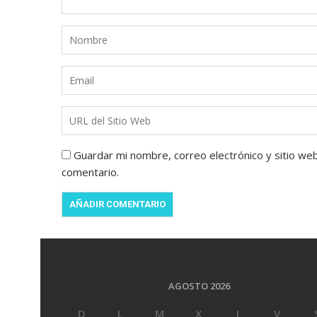
Guardar mi nombre, correo electrónico y sitio we
comentario.
AGOSTO 2026
D
L
M
X
J
V