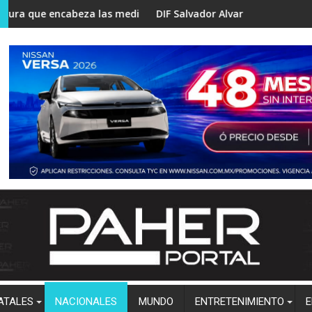
acuar familias
eza las mediciones rumbo a la coordinación estatal de Morena
DIF Salvador Alvarado lleva podología a Valle B
ATALES
NACIONALES
MUNDO
ENTRETENIMIENTO
E