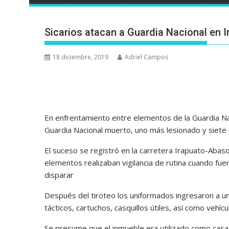
Sicarios atacan a Guardia Nacional en I
18 diciembre, 2019
Adriel Campos
En enfrentamiento entre elementos de la Guardia N
Guardia Nacional muerto, uno más lesionado y siete c
El suceso se registró en la carretera Irapuato-Abaso
elementos realizaban vigilancia de rutina cuando f
disparar
Después del tiroteo los uniformados ingresaron a un
tácticos, cartuchos, casquillos útiles, así como vehíc
Se presume que el inmueble era utilizado como casa