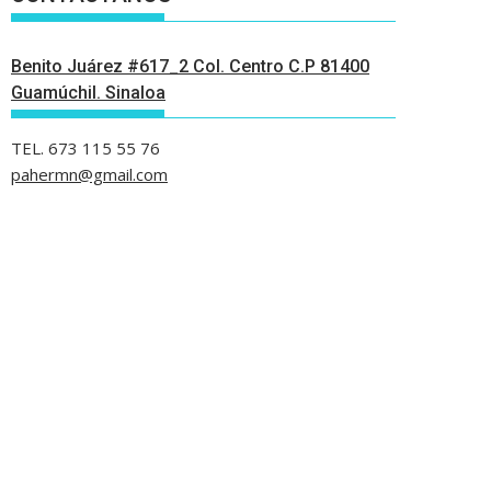
Benito Juárez #617_2 Col. Centro C.P 81400
Guamúchil. Sinaloa
TEL. 673 115 55 76
pahermn@gmail.com