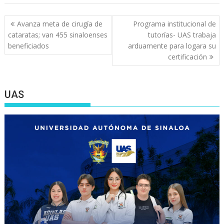
Navegación
Avanza meta de cirugía de
Programa institucional de
de
cataratas; van 455 sinaloenses
tutorías- UAS trabaja
entradas
beneficiados
arduamente para logara su
certificación
UAS