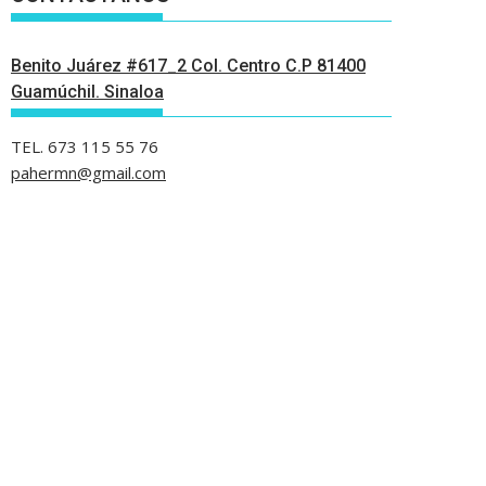
Benito Juárez #617_2 Col. Centro C.P 81400
Guamúchil. Sinaloa
TEL. 673 115 55 76
pahermn@gmail.com