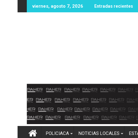
Ir
idades educativas con posible sede de la UPES en Angostura
UAS fortalece infraestructura y equipamiento en la U
Entr
viernes, agosto 7, 2026
Entradas recientes
al
contenido
POLICIACA
NOTICIAS LOCALES
EST