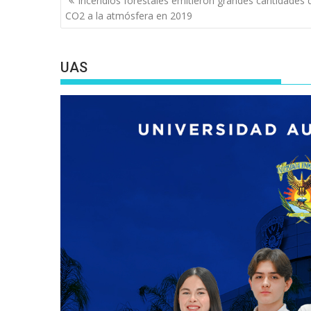
Incendios forestales emitieron grandes cantidades 
de
CO2 a la atmósfera en 2019
entradas
UAS