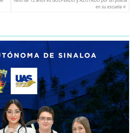
de
Niño de 12 años es GOLPEADO y AZOTADO por un policía
en su escuela