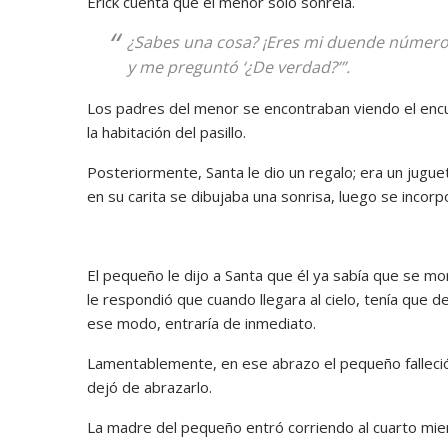
Erick cuenta que el menor solo sonreía.
¿Sabes una cosa? ¡Eres mi duende número u
y me preguntó ‘¿De verdad?’”.
Los padres del menor se encontraban viendo el encuen
la habitación del pasillo.
Posteriormente, Santa le dio un regalo; era un jugu
en su carita se dibujaba una sonrisa, luego se incor
El pequeño le dijo a Santa que él ya sabía que se mo
le respondió que cuando llegara al cielo, tenía que 
ese modo, entraría de inmediato.
Lamentablemente, en ese abrazo el pequeño falleció,
dejó de abrazarlo.
La madre del pequeño entró corriendo al cuarto mient