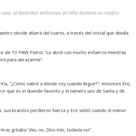
no, el favorito!, entonces el niño iluminó su rostro
tro desde afuera del cuarto, a través del cristal que dividía
ete de TV PAW Patrol. “Lo abrió con mucho esfuerzo mientras
poró para abrazarme”.
riría, “¿Cómo sabré a dónde voy cuando llegue?”, entonces Eric,
decir que es el duende favorito y el número uno de Santa y de
 sus bracitos perdieron fuerza y Eric sintió cuando el menor
ras gritaba “¡No, no, Díos mío, todavía no!”.