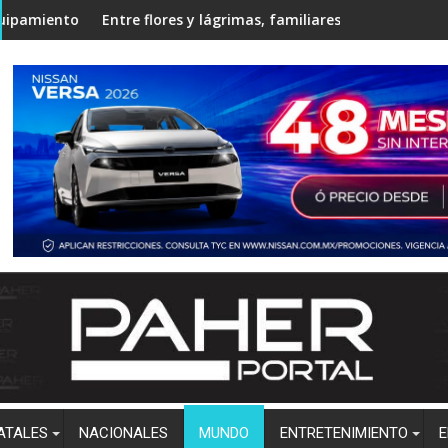
nidad Regional Centro Norte rumbo al ciclo escolar 2026-2027
e flores y lágrimas, familiares y amigos despiden a César Gast
Estudiantes de Po
ATALES
NACIONALES
MUNDO
ENTRETENIMIENTO
E