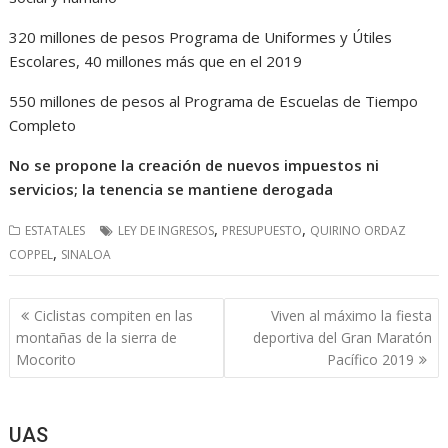
320 millones de pesos Programa de Uniformes y Útiles
Escolares, 40 millones más que en el 2019
550 millones de pesos al Programa de Escuelas de Tiempo
Completo
No se propone la creación de nuevos impuestos ni
servicios; la tenencia se mantiene derogada
,
,
ESTATALES
LEY DE INGRESOS
PRESUPUESTO
QUIRINO ORDAZ
,
COPPEL
SINALOA
Navegación
Ciclistas compiten en las
Viven al máximo la fiesta
de
montañas de la sierra de
deportiva del Gran Maratón
entradas
Mocorito
Pacífico 2019
UAS