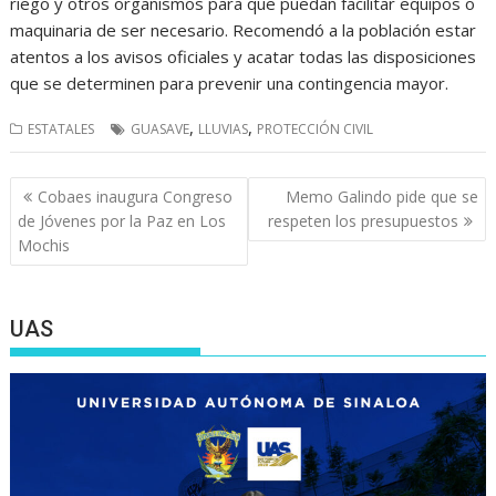
riego y otros organismos para que puedan facilitar equipos o
maquinaria de ser necesario. Recomendó a la población estar
atentos a los avisos oficiales y acatar todas las disposiciones
que se determinen para prevenir una contingencia mayor.
,
,
ESTATALES
GUASAVE
LLUVIAS
PROTECCIÓN CIVIL
Navegación
Cobaes inaugura Congreso
Memo Galindo pide que se
de
de Jóvenes por la Paz en Los
respeten los presupuestos
entradas
Mochis
UAS