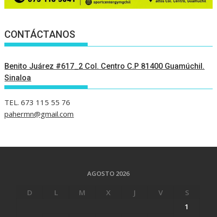
CONTÁCTANOS
Benito Juárez #617_2 Col. Centro C.P 81400 Guamúchil.
Sinaloa
TEL. 673 115 55 76
pahermn@gmail.com
AGOSTO 2026
D
L
M
X
J
V
S
1