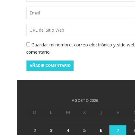
Guardar mi nombre, correo electrónico y sitio we
comentario.
AGOSTO 2026
D
L
M
X
J
V
2
3
4
5
6
7