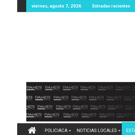
Ir
as oportunidades educativas con posible sede de la UPES en An
UAS fortalece infraestructura y equipamien
viernes, agosto 7, 2026
Entradas recientes
al
contenido
POLICIACA
NOTICIAS LOCALES
EST