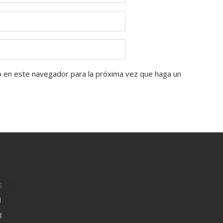
b en este navegador para la próxima vez que haga un
S
1
8