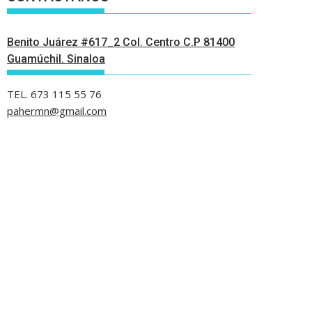
Benito Juárez #617_2 Col. Centro C.P 81400
Guamúchil. Sinaloa
TEL. 673 115 55 76
pahermn@gmail.com