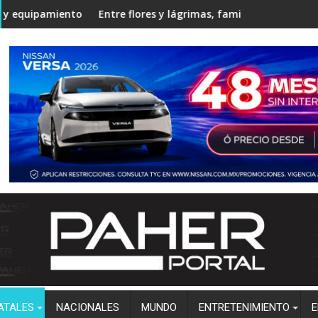
gostura
to en la Unidad Regional Centro Norte rumbo al ciclo escolar 2
Entre flores y lágrimas, familiares y amigos despiden a 
Estudia
ATALES
NACIONALES
MUNDO
ENTRETENIMIENTO
E