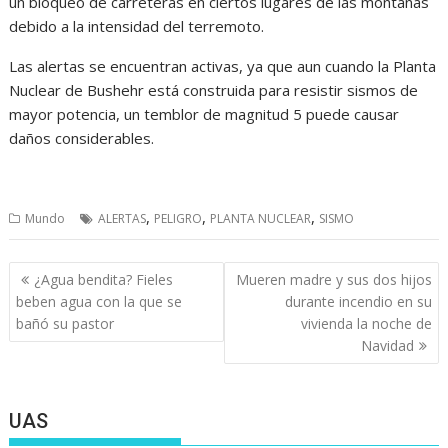
un bloqueo de carreteras en ciertos lugares de las montañas
debido a la intensidad del terremoto.
Las alertas se encuentran activas, ya que aun cuando la Planta
Nuclear de Bushehr está construida para resistir sismos de
mayor potencia, un temblor de magnitud 5 puede causar
daños considerables.
,
,
,
Mundo
ALERTAS
PELIGRO
PLANTA NUCLEAR
SISMO
Navegación
¿Agua bendita? Fieles
Mueren madre y sus dos hijos
de
beben agua con la que se
durante incendio en su
entradas
bañó su pastor
vivienda la noche de
Navidad
UAS