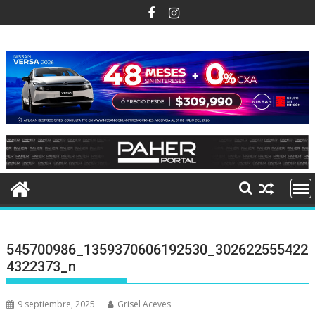
Ir
al
contenido
545700986_1359370606192530_302622555422
4322373_n
9 septiembre, 2025
Grisel Aceves