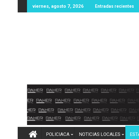
Ir
 zona rural de Mocorito; autoridades realizan las investigacion
Destacan buenos resultados del Operativo Verano 
¡
viernes, agosto 7, 2026
Entradas recientes
al
contenido
POLICIACA
NOTICIAS LOCALES
EST