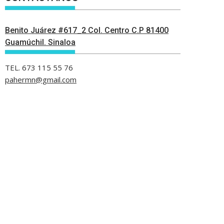
Benito Juárez #617_2 Col. Centro C.P 81400
Guamúchil. Sinaloa
TEL. 673 115 55 76
pahermn@gmail.com