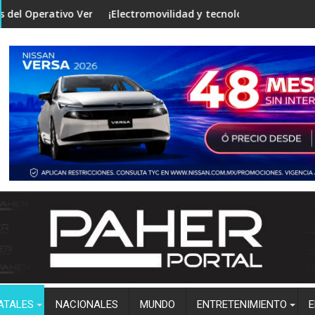
es
Seguro en mesa de Construcción de Paz, encabezada por la Gobe
Electromovilidad y tecnología de punta! Vincula la Facultad de 
Clima en Sinaloa
ATALES
NACIONALES
MUNDO
ENTRETENIMIENTO
E