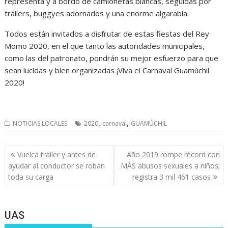
representa y a bordo de camionetas blancas, seguidas por
tráilers, buggyes adornados y una enorme algarabía.
Todos están invitados a disfrutar de estas fiestas del Rey
Momo 2020, en el que tanto las autoridades municipales,
como las del patronato, pondrán su mejor esfuerzo para que
sean lucidas y bien organizadas ¡Viva el Carnaval Guamúchil
2020!
,
,
NOTICIAS LOCALES
2020
carnaval
GUAMÚCHIL
Navegación
Vuelca tráiler y antes de
Año 2019 rompe récord con
de
ayudar al conductor se roban
MÁS abusos sexuales a niños;
entradas
toda su carga
registra 3 mil 461 casos
UAS