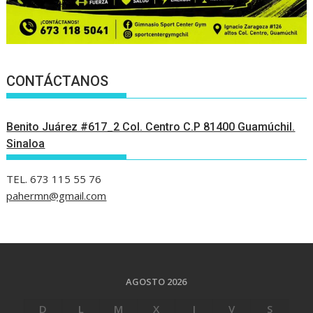
CONTÁCTANOS
Benito Juárez #617_2 Col. Centro C.P 81400 Guamúchil.
Sinaloa
TEL. 673 115 55 76
pahermn@gmail.com
AGOSTO 2026
D
L
M
X
J
V
S