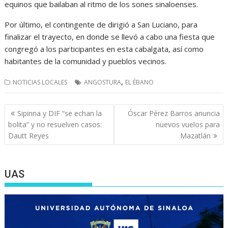
equinos que bailaban al ritmo de los sones sinaloenses.
Por último, el contingente de dirigió a San Luciano, para
finalizar el trayecto, en donde se llevó a cabo una fiesta que
congregó a los participantes en esta cabalgata, así como
habitantes de la comunidad y pueblos vecinos.
,
NOTICIAS LOCALES
ANGOSTURA
EL ÉBANO
Navegación
Sipinna y DIF “se echan la
Óscar Pérez Barros anuncia
de
bolita” y no resuelven casos:
nuevos vuelos para
entradas
Dautt Reyes
Mazatlán
UAS