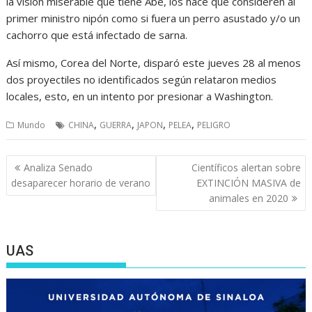
la visión miserable que tiene Abe, los hace que consideren al
primer ministro nipón como si fuera un perro asustado y/o un
cachorro que está infectado de sarna.
Así mismo, Corea del Norte, disparó este jueves 28 al menos
dos proyectiles no identificados según relataron medios
locales, esto, en un intento por presionar a Washington.
,
,
,
,
Mundo
CHINA
GUERRA
JAPON
PELEA
PELIGRO
Navegación
Analiza Senado
Científicos alertan sobre
de
desaparecer horario de verano
EXTINCIÓN MASIVA de
entradas
animales en 2020
UAS