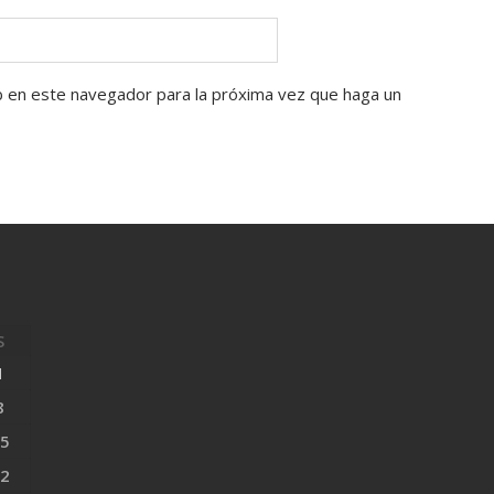
b en este navegador para la próxima vez que haga un
S
1
8
5
2