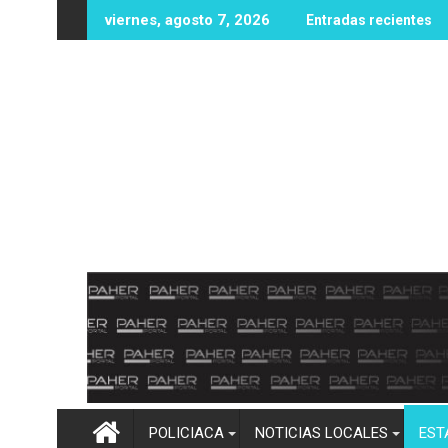
Ir
uevas oportunidades educativas con posible sede de la UPES en
UAS fortalece infraestructura y equipam
viernes, agosto 7, 2026
Entradas recientes
al
contenido
POLICIACA
NOTICIAS LOCALES
EST