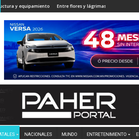
 Angostura
iento en la Unidad Regional Centro Norte rumbo al ciclo escola
Entre flores y lágrimas, familiares y amigos despiden
Estu
ATALES
NACIONALES
MUNDO
ENTRETENIMIENTO
E