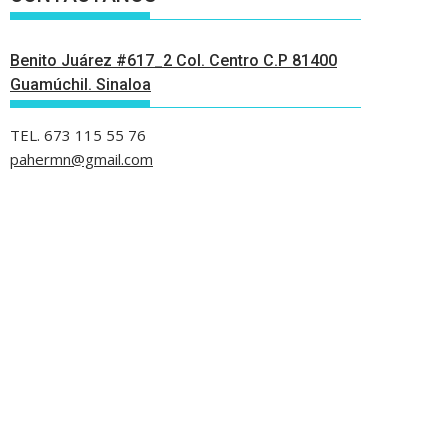
Benito Juárez #617_2 Col. Centro C.P 81400
Guamúchil. Sinaloa
TEL. 673 115 55 76
pahermn@gmail.com