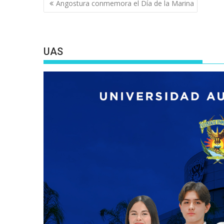
Navegación
Angostura conmemora el Día de la Marina
de
entradas
UAS