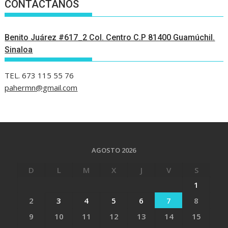
CONTÁCTANOS
Benito Juárez #617_2 Col. Centro C.P 81400 Guamúchil.
Sinaloa
TEL. 673 115 55 76
pahermn@gmail.com
AGOSTO 2026
D
L
M
X
J
V
S
1
2
3
4
5
6
7
8
9
10
11
12
13
14
15